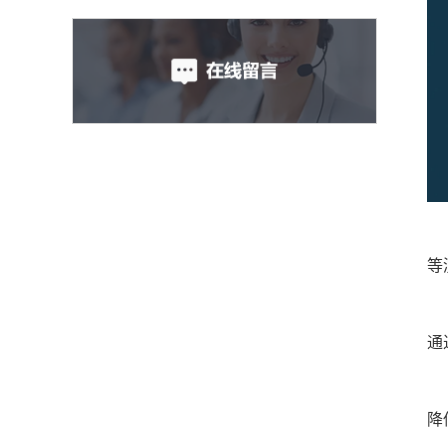
等
通
降