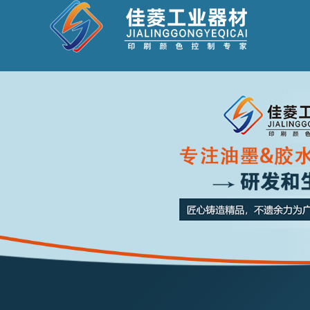
Warning: file_put_contents(/home/jlgypj7l9gly/wwwroot/source/cache/license_cache