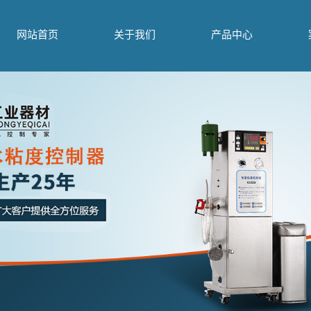
.php): failed to open stream: Permission denied in /home/jlgypj7l9gly/wwwroot/so
网站首页
关于我们
产品中心