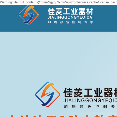
Warning: file_put_contents(/home/jlgypj7l9gly/wwwroot/source/cache/license_cache