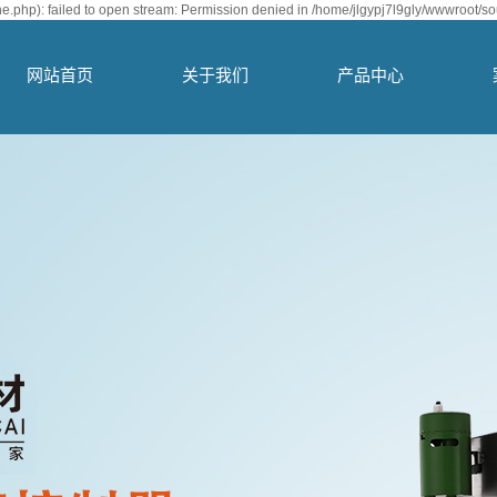
.php): failed to open stream: Permission denied in /home/jlgypj7l9gly/wwwroot/so
网站首页
关于我们
产品中心